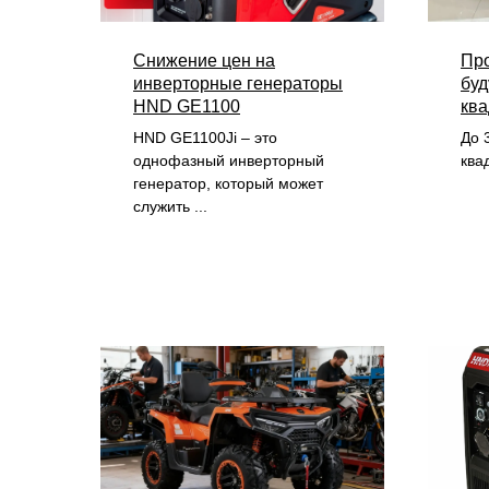
Cнижение цен на
Пр
инверторные генераторы
буд
HND GE1100
кв
HND GE1100Ji – это
До 
однофазный инверторный
ква
генератор, который может
служить ...