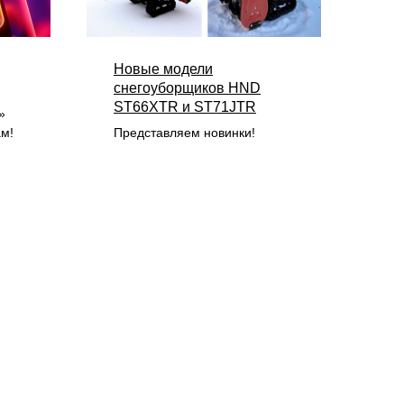
Новые модели
снегоуборщиков HND
ST66XTR и ST71JTR
»
м!
Представляем новинки!