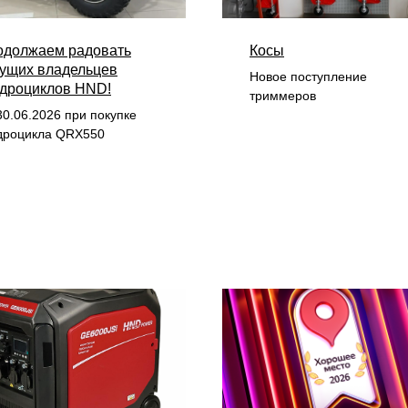
одолжаем радовать
Косы
ущих владельцев
Новое поступление
адроциклов HND!
триммеров
30.06.2026 при покупке
дроцикла QRX550